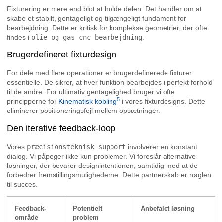
Fixturering er mere end blot at holde delen. Det handler om at
skabe et stabilt, gentageligt og tilgængeligt fundament for
bearbejdning. Dette er kritisk for komplekse geometrier, der ofte
findes i
olie og gas cnc bearbejdning
.
Brugerdefineret fixturdesign
For dele med flere operationer er brugerdefinerede fixturer
essentielle. De sikrer, at hver funktion bearbejdes i perfekt forhold
til de andre. For ultimativ gentagelighed bruger vi ofte
5
principperne for
Kinematisk kobling
i vores fixturdesigns. Dette
eliminerer positioneringsfejl mellem opsætninger.
Den iterative feedback-loop
Vores
præcisionsteknisk support
involverer en konstant
dialog. Vi påpeger ikke kun problemer. Vi foreslår alternative
løsninger, der bevarer designintentionen, samtidig med at de
forbedrer fremstillingsmulighederne. Dette partnerskab er nøglen
til succes.
Feedback-
Potentielt
Anbefalet løsning
område
problem