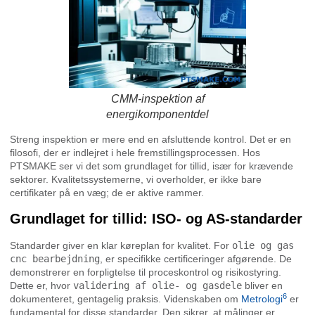
CMM-inspektion af
energikomponentdel
Streng inspektion er mere end en afsluttende kontrol. Det er en
filosofi, der er indlejret i hele fremstillingsprocessen. Hos
PTSMAKE ser vi det som grundlaget for tillid, især for krævende
sektorer. Kvalitetssystemerne, vi overholder, er ikke bare
certifikater på en væg; de er aktive rammer.
Grundlaget for tillid: ISO- og AS-standarder
Standarder giver en klar køreplan for kvalitet. For
olie og gas
cnc bearbejdning
, er specifikke certificeringer afgørende. De
demonstrerer en forpligtelse til proceskontrol og risikostyring.
Dette er, hvor
validering af olie- og gasdele
bliver en
6
dokumenteret, gentagelig praksis. Videnskaben om
Metrologi
er
fundamental for disse standarder. Den sikrer, at målinger er