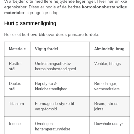
Vi arbejder ofte med flere højtydende legeringer. Hver har unikke
egenskaber. Disse er nogle af de bedste
korrosionsbestandige
materialer
tilgængelige i dag.
Hurtig sammenligning
Her er et kort overblik over deres primære fordele.
Materiale
Vigtig fordel
Almindelig brug
Rustfrit
Omkostningseffektiv
Ventiler, fittings
stål
korrosionsbestandighed
Duplex-
Høj styrke &
Rørledninger,
stål
kloridbestandighed
varmevekslere
Titanium
Fremragende styrke-til-
Risers, stress
vægt-forhold
joints
Inconel
Overlegen
Downhole udstyr
højtemperaturydelse