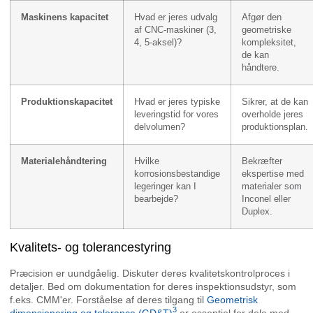
Maskinens kapacitet
Hvad er jeres udvalg
Afgør den
af CNC-maskiner (3,
geometriske
4, 5-aksel)?
kompleksitet,
de kan
håndtere.
Produktionskapacitet
Hvad er jeres typiske
Sikrer, at de kan
leveringstid for vores
overholde jeres
delvolumen?
produktionsplan.
Materialehåndtering
Hvilke
Bekræfter
korrosionsbestandige
ekspertise med
legeringer kan I
materialer som
bearbejde?
Inconel eller
Duplex.
Kvalitets- og tolerancestyring
Præcision er uundgåelig. Diskuter deres kvalitetskontrolproces i
detaljer. Bed om dokumentation for deres inspektionsudstyr, som
f.eks. CMM'er. Forståelse af deres tilgang til
Geometrisk
3
dimensionering og tolerance (GD&T)
er essentiel for dele med