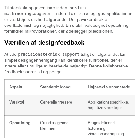
Til storskala opgaver, især inden for
store
maskineringsopgaver inden for olie og gas
applikationer,
er værktøjets stivhed afgørende. Det påvirker direkte
overfladefinish og nøjagtighed. En stabil, veldesignet opsætning
forhindrer mikrovibrationer, der ødelægger præcisionen.
Værdien af designfeedback
At yde
præcisionsteknisk support
tidligt er afgørende. En
simpel designgennemgang kan identificere funktioner, der er
svære eller umulige at bearbejde nøjagtigt. Denne kollaborative
feedback sparer tid og penge.
Aspekt
Standardtilgang
Højpræcisionsmetode
Værktøj
Generelle fræsere
Applikationsspecifikke,
høj-stive værktøjer
Opsætning
Grundlæggende
Brugerdefineret
klemmer
fixturering,
vibrationsdæmpning