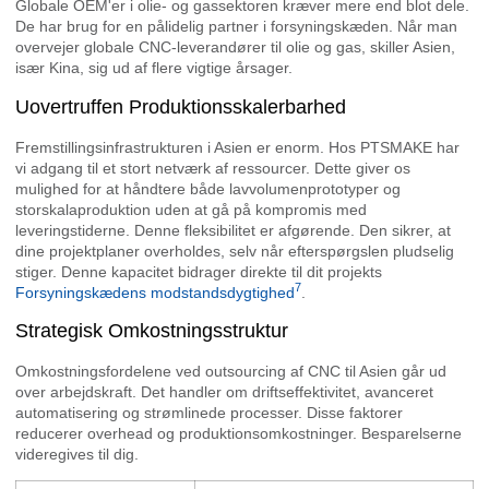
Globale OEM'er i olie- og gassektoren kræver mere end blot dele.
De har brug for en pålidelig partner i forsyningskæden. Når man
overvejer globale CNC-leverandører til olie og gas, skiller Asien,
især Kina, sig ud af flere vigtige årsager.
Uovertruffen Produktionsskalerbarhed
Fremstillingsinfrastrukturen i Asien er enorm. Hos PTSMAKE har
vi adgang til et stort netværk af ressourcer. Dette giver os
mulighed for at håndtere både lavvolumenprototyper og
storskalaproduktion uden at gå på kompromis med
leveringstiderne. Denne fleksibilitet er afgørende. Den sikrer, at
dine projektplaner overholdes, selv når efterspørgslen pludselig
stiger. Denne kapacitet bidrager direkte til dit projekts
7
Forsyningskædens modstandsdygtighed
.
Strategisk Omkostningsstruktur
Omkostningsfordelene ved outsourcing af CNC til Asien går ud
over arbejdskraft. Det handler om driftseffektivitet, avanceret
automatisering og strømlinede processer. Disse faktorer
reducerer overhead og produktionsomkostninger. Besparelserne
videregives til dig.