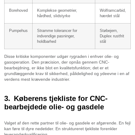
Borehoved
Komplekse geometrier,
Wolframcarbid,
hårdhed, slidstyrke
hærdet stål
Pumpehus
Stramme tolerancer for
Støbejern,
indvendige pasninger,
Duplex rustfrit
holdbarhed
stål
Disse kritiske komponenter udgør rygraden i enhver olie- og
gasoperation. Den præcision, der opnås gennem CNC-
bearbejdning, er ikke blot en kvalitetsfunktion; det er et
grundlæggende krav til sikkerhed, pålidelighed og ydeevne i en af
verdens mest krævende industrier.
Køberens tjekliste for CNC-
bearbejdede olie- og gasdele
Valget af den rette partner til olie- og gasdele er afgørende. En fejl
kan føre til dyre nedetider. En struktureret tjekliste forenkler
leverandørkvalificering.