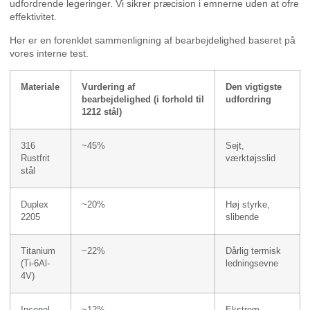
udfordrende legeringer. Vi sikrer præcision i emnerne uden at ofre
effektivitet.
Her er en forenklet sammenligning af bearbejdelighed baseret på
vores interne test.
Materiale
Vurdering af
Den vigtigste
bearbejdelighed (i forhold til
udfordring
1212 stål)
316
~45%
Sejt,
Rustfrit
værktøjsslid
stål
Duplex
~20%
Høj styrke,
2205
slibende
Titanium
~22%
Dårlig termisk
(Ti-6Al-
ledningsevne
4V)