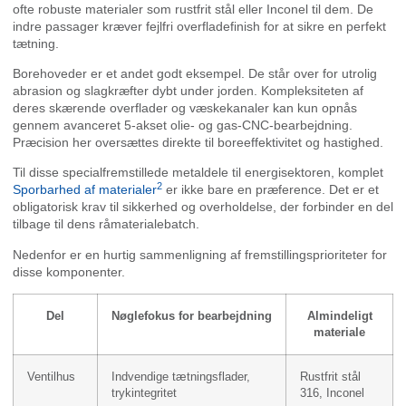
ofte robuste materialer som rustfrit stål eller Inconel til dem. De
indre passager kræver fejlfri overfladefinish for at sikre en perfekt
tætning.
Borehoveder er et andet godt eksempel. De står over for utrolig
abrasion og slagkræfter dybt under jorden. Kompleksiteten af
deres skærende overflader og væskekanaler kan kun opnås
gennem avanceret 5-akset olie- og gas-CNC-bearbejdning.
Præcision her oversættes direkte til boreeffektivitet og hastighed.
Til disse specialfremstillede metaldele til energisektoren, komplet
2
Sporbarhed af materialer
er ikke bare en præference. Det er et
obligatorisk krav til sikkerhed og overholdelse, der forbinder en del
tilbage til dens råmaterialebatch.
Nedenfor er en hurtig sammenligning af fremstillingsprioriteter for
disse komponenter.
Del
Nøglefokus for bearbejdning
Almindeligt
materiale
Ventilhus
Indvendige tætningsflader,
Rustfrit stål
trykintegritet
316, Inconel