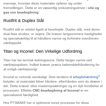
overveje, hvordan disse materialer opfører sig under
fremstillingen. Dette er en væsentlig omkostningsdriver i
olie og
gas cnc bearbejdning
.
Rustfrit & Duplex Stål
Rustfrit stål er relativt ligetil at bearbejde. Duplex stål, med deres
dual-fase struktur, er sejere. De kræver langsommere hastigheder
og specialværktøj til at håndtere varme og forhindre overdreven
værktøjsslid.
Titan og Inconel: Den Virkelige Udfordring
Titan har lav termisk ledningsevne. Dette fanger varme ved
værktøjsspidsen, hvilket kræver præcis kølemiddelhåndtering for
at undgå værktøjssvigt.
4
Inconel er notorisk vanskeligt. Dets tendens til
arbejdshærdning
betyder, at materialet bliver hårdere, efterhånden som du skærer i
det. Dette kræver stive maskinopsætninger og en dyb forståelse af
processen. Effektiv
CNC-bearbejdning af Inconel
er en
specialiseret færdighed.
Hos PTSMAKE har vi optimeret vores processer for disse