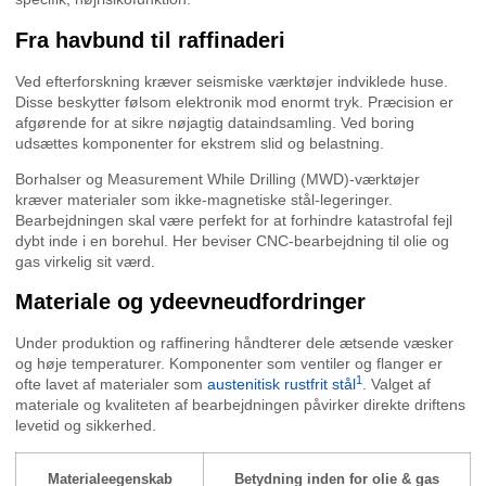
Fra havbund til raffinaderi
Ved efterforskning kræver seismiske værktøjer indviklede huse.
Disse beskytter følsom elektronik mod enormt tryk. Præcision er
afgørende for at sikre nøjagtig dataindsamling. Ved boring
udsættes komponenter for ekstrem slid og belastning.
Borhalser og Measurement While Drilling (MWD)-værktøjer
kræver materialer som ikke-magnetiske stål-legeringer.
Bearbejdningen skal være perfekt for at forhindre katastrofal fejl
dybt inde i en borehul. Her beviser CNC-bearbejdning til olie og
gas virkelig sit værd.
Materiale og ydeevneudfordringer
Under produktion og raffinering håndterer dele ætsende væsker
og høje temperaturer. Komponenter som ventiler og flanger er
1
ofte lavet af materialer som
austenitisk rustfrit stål
. Valget af
materiale og kvaliteten af bearbejdningen påvirker direkte driftens
levetid og sikkerhed.
Materialeegenskab
Betydning inden for olie & gas