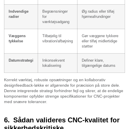
Indvendige
Begrænsninger
Øg radius eller tilføj
radier
for
hjørneafrundinger
værktøjsadgang
Væggens
Tilbøjelig til
Gør væggene tykkere
tykkelse
vibration/afbøjning
eller tilføj midlertidige
støtter
Datumstrategi
Inkonsekvent
Definer klare,
lokalisering
tilgængelige datums
Korrekt værktøj, robuste opsætninger og en kollaborativ
designfeedback-løkke er afgørende for præcision på store dele.
Denne integrerede strategi forhindrer fejl og sikrer, at de endelige
komponenter opfylder strenge specifikationer for CNC-projekter
med snævre tolerancer.
Sådan valideres CNC-kvalitet for
sikkerhedskritiske