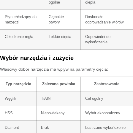
ogólne
ciepła
Płyn chłodzący do
Głębokie
Doskonałe
narzędzi
otwory
odprowadzanie wiórów
Chłodzenie mgłą
Lekkie cięcia
Odpowiedni do
wykończenia
Wybór narzędzia i zużycie
Właściwy dobór narzędzia ma wpływ na parametry cięcia:
Typ narzędzia
Zalecana powłoka
Zastosowanie
Węglik
TiAlN
Cel ogólny
HSS
Niepowlekany
Wybór ekonomiczny
Diament
Brak
Lustrzane wykończenie