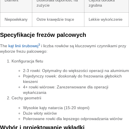
Diament
Doskonała odporność na
Ciężka obróbka
zużycie
zgrubna
Niepowlekany
Ostre krawędzie tnące
Lekkie wykończenie
Specyfikacje frezów palcowych
3
The
kąt linii śrubowej
i liczba rowków są kluczowymi czynnikami przy
wyborze frezu palcowego:
Konfiguracja fletu
2-3 rowki: Optymalny do większości operacji na aluminium
Pojedynczy rowek: doskonały do frezowania głębokich
kieszeni
4+ rowki wiórowe: Zarezerwowane dla operacji
wykańczania
Cechy geometrii
Wysokie kąty natarcia (15-20 stopni)
Duże wloty wiórów
Polerowane rowki dla lepszego odprowadzania wiórów
Wybór i projektowanie wkładki