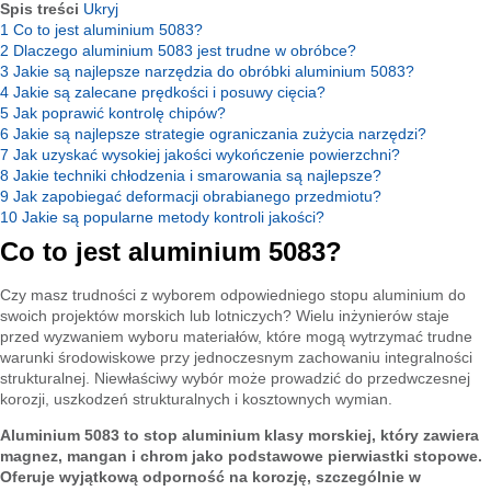
Spis treści
Ukryj
1
Co to jest aluminium 5083?
2
Dlaczego aluminium 5083 jest trudne w obróbce?
3
Jakie są najlepsze narzędzia do obróbki aluminium 5083?
4
Jakie są zalecane prędkości i posuwy cięcia?
5
Jak poprawić kontrolę chipów?
6
Jakie są najlepsze strategie ograniczania zużycia narzędzi?
7
Jak uzyskać wysokiej jakości wykończenie powierzchni?
8
Jakie techniki chłodzenia i smarowania są najlepsze?
9
Jak zapobiegać deformacji obrabianego przedmiotu?
10
Jakie są popularne metody kontroli jakości?
Co to jest aluminium 5083?
Czy masz trudności z wyborem odpowiedniego stopu aluminium do
swoich projektów morskich lub lotniczych? Wielu inżynierów staje
przed wyzwaniem wyboru materiałów, które mogą wytrzymać trudne
warunki środowiskowe przy jednoczesnym zachowaniu integralności
strukturalnej. Niewłaściwy wybór może prowadzić do przedwczesnej
korozji, uszkodzeń strukturalnych i kosztownych wymian.
Aluminium 5083 to stop aluminium klasy morskiej, który zawiera
magnez, mangan i chrom jako podstawowe pierwiastki stopowe.
Oferuje wyjątkową odporność na korozję, szczególnie w