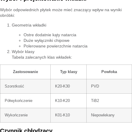
Wybór odpowiednich płytek może mieć znaczący wpływ na wyniki
obróbki:
Geometria wkładki
Ostre dodatnie kąty natarcia
Duże wyłączniki chipowe
Polerowane powierzchnie natarcia
Wybór klasy
Tabela zalecanych klas wkładek:
Zastosowanie
Typ klasy
Powłoka
Szorstkość
K20-K30
PVD
Półwykończenie
K10-K20
TiB2
Wykończenie
K01-K10
Niepowlekany
Czynnik chłodzący