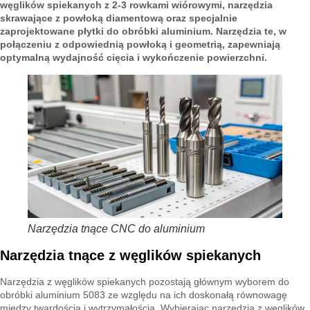
węglików spiekanych z 2-3 rowkami wiórowymi, narzędzia
skrawające z powłoką diamentową oraz specjalnie
zaprojektowane płytki do obróbki aluminium. Narzędzia te, w
połączeniu z odpowiednią powłoką i geometrią, zapewniają
optymalną wydajność cięcia i wykończenie powierzchni.
Narzędzia tnące CNC do aluminium
Narzędzia tnące z węglików spiekanych
Narzędzia z węglików spiekanych pozostają głównym wyborem do
obróbki aluminium 5083 ze względu na ich doskonałą równowagę
między twardością i wytrzymałością. Wybierając narzędzia z węglików