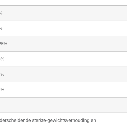
9%
0%
.25%
4%
4%
1%
onderscheidende sterkte-gewichtsverhouding en