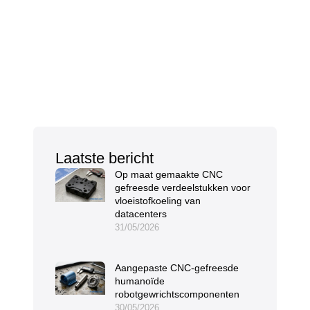
Laatste bericht
Op maat gemaakte CNC
gefreesde verdeelstukken voor
vloeistofkoeling van
datacenters
31/05/2026
Aangepaste CNC-gefreesde
humanoïde
robotgewrichtscomponenten
30/05/2026