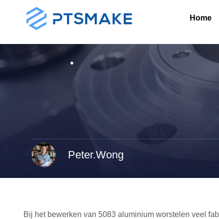
Home
Peter.Wong
Bij het bewerken van 5083 aluminium worstelen veel fa