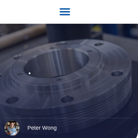
Póngase en contacto con
Peter Wong