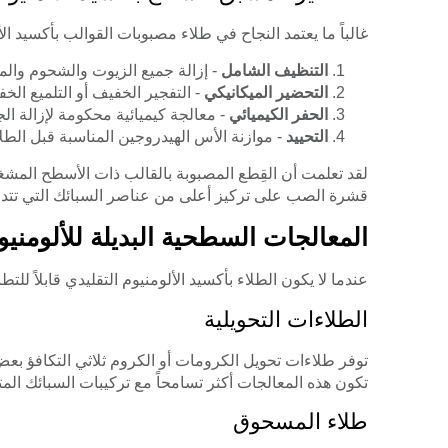
غالباً ما يعتمد النجاح في طلاء مصبوبات القوالب بأكسيد ا
التنظيف الشامل
- إزالة جميع الزيوت والشحوم والم
التحضير الميكانيكي
- التفجير الخفيف أو التلميع ال
الحفر الكيميائي
- معالجة كيميائية محكومة لإزالة ال
التحييد
- موازنة الأس الهيدروجين المناسبة قبل الطلا
لقد تعلمت أن القِطع المصبوبة بالقالب ذات الأسطح المشغولة
قشرة الصب على تركيز أعلى من عناصر السبائك التي تتداخ
المعالجات السطحية البديلة للألومني
عندما لا يكون الطلاء بأكسيد الألومنيوم التقليدي قابلاً لل
الطلاءات التحويلية
توفر طلاءات تحويل الكرومات أو الكروم ثلاثي التكافؤ بعض
تكون هذه المعالجات أكثر تسامحاً مع تركيبات السبائك المت
طلاء المسحوق