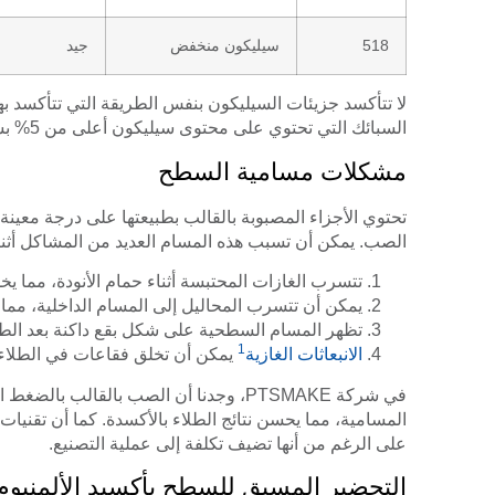
518
سيليكون منخفض
جيد
لا تتأكسد جزيئات السيليكون بنفس الطريقة التي تتأكسد ب
السبائك التي تحتوي على محتوى سيليكون أعلى من 5% بشكل عام تشطيبات بأكسيد أكثر قتامة وأقل اتساقًا.
مشكلات مسامية السطح
تحتوي الأجزاء المصبوبة بالقالب بطبيعتها على درجة معين
الصب. يمكن أن تسبب هذه المسام العديد من المشاكل أثناء 
تتسرب الغازات المحتبسة أثناء حمام الأنودة، مما يخل
يمكن أن تتسرب المحاليل إلى المسام الداخلية، مما 
تظهر المسام السطحية على شكل بقع داكنة بعد الطلا
1
الانبعاثات الغازية
يمكن أن تخلق فقاعات في الطلاء
في شركة PTSMAKE، وجدنا أن الصب بالقا
المسامية، مما يحسن نتائج الطلاء بالأكسدة. كما أن تقنيات
على الرغم من أنها تضيف تكلفة إلى عملية التصنيع.
التحضير المسبق للسطح بأكسيد الألمنيوم