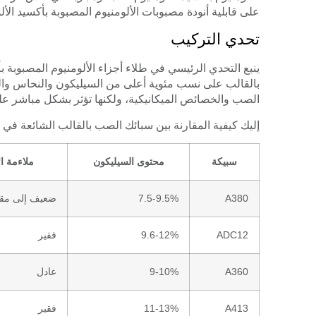
على قابلية أنودة مصبوبات الألومنيوم المصبوبة بأكسيد الأل
تحدي التركيب
ينبع التحدي الرئيسي في طلاء أجزاء الألومنيوم المصبوبة ب
بالقالب على نسب مئوية أعلى من السيليكون والنحاس والزن
الصب والخصائص الميكانيكية، ولكنها تؤثر بشكل مباشر على 
إليك كيفية المقارنة بين سبائك الصب بالقالب الشائعة في ع
سبيكة
محتوى السيليكون
ملاءمة ال
A380
7.5-9.5%
ضعيف إلى مق
ADC12
9.6-12%
فقير
A360
9-10%
عادل
A413
11-13%
فقير