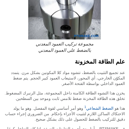
مجموعة تركيب العمود المعدني
بالضغط على العمود المعدني
م الطاقة المخزونة
 تجميع التثبيت بالضغط، تتشوه مواد كلا المكونين بشكل مرن. يتمدد
كوّن الخارجي، أي المحور، لاستيعاب العمود كبير الحجم. يتم ضغط
مود الداخلي بواسطة الفتحة الأصغر.
ن هذا التشوه الطاقة الكامنة داخل المجموعة، مثل الزنبرك المضغوط.
ق هذه الطاقة المخزنة ضغط تلامس ثابت وموحد بين السطحين.
1
 هو
الضغط الشعاعي
وهو أمر أساسي لقوة المفصل. وهو ما يولد
حتكاك الساكن اللازم لتثبيت الأجزاء بإحكام. من الضروري إجراء حساب
ق للتركيب بالضغط للحصول على ذلك بشكل صحيح.
في PTSMAKE، رأينا مدى أهمية التفاوتات الضيقة. إذا كان التداخل كبيرًا