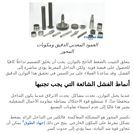
العمود المعدني الدقيق ومكونات
المحور
لق التثبيت بالضغط الناجح بالتوازن. يجب أن يخلق التصميم تداخلًا كافيًا
صول على قبضة قوية. ولكن التداخل المفرط يؤدي مباشرة إلى
شل. وقد ساعدنا العملاء على مر السنين في تحقيق هذا التوازن الدقيق.
ماط الفشل الشائعة التي يجب تجنبها
ما يختل التوازن، تحدث مشاكل. يحدث الانزلاق عندما يكون التداخل
فضًا جدًا. لا تستطيع قوة الاحتكاك ببساطة مقاومة الأحمال التشغيلية.
ر هذا غالبًا إلى عدم استيفاء تفاوتات التصنيع.
ير المحور هو المشكلة المعاكسة. فالكثير من التداخل الزائد يضغط
4
ل مفرط على المكوّن الخارجي. ينتج عن ذلك
إجهاد الطوق
يمكن أن
اوز قوة شد المادة، مما يؤدي إلى حدوث كسر.