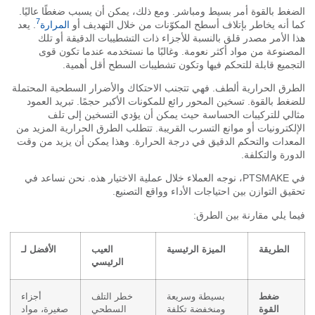
غط بالقوة أمر بسيط ومباشر. ومع ذلك، يمكن أن يسبب ضغطًا عاليًا.
7
 أنه يخاطر بإتلاف أسطح المكوّنات من خلال التهديف أو
المرارة
. يعد
 الأمر مصدر قلق بالنسبة للأجزاء ذات التشطيبات الدقيقة أو تلك
صنوعة من مواد أكثر نعومة. وغالبًا ما نستخدمه عندما تكون قوى
جميع قابلة للتحكم فيها وتكون تشطيبات السطح أقل أهمية.
رق الحرارية ألطف. فهي تتجنب الاحتكاك والأضرار السطحية المحتملة
غط بالقوة. تسخين المحور رائع للمكونات الأكبر حجمًا. تبريد العمود
لي للتركيبات الحساسة حيث يمكن أن يؤدي التسخين إلى تلف
لكترونيات أو موانع التسرب القريبة. تتطلب الطرق الحرارية المزيد من
عدات والتحكم الدقيق في درجة الحرارة. وهذا يمكن أن يزيد من وقت
ورة والتكلفة.
في PTSMAKE، نوجه العملاء خلال عملية الاختيار هذه. نحن نساعد في
يق التوازن بين احتياجات الأداء وواقع التصنيع.
ا يلي مقارنة بين الطرق:
الطريقة
الميزة الرئيسية
العيب
الأفضل لـ
الرئيسي
ضغط
بسيطة وسريعة
خطر التلف
أجزاء
القوة
ومنخفضة تكلفة
السطحي
صغيرة، مواد