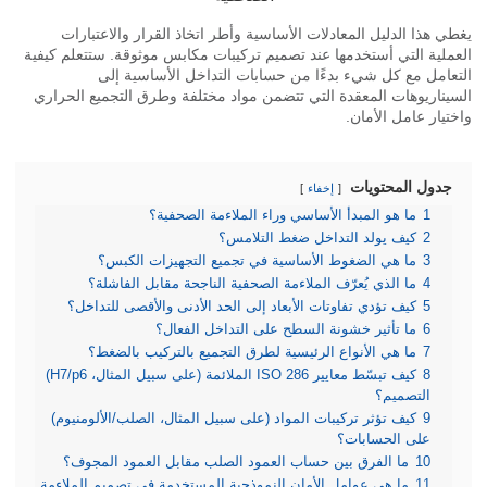
ي هذا الدليل المعادلات الأساسية وأطر اتخاذ القرار والاعتبارات
ملية التي أستخدمها عند تصميم تركيبات مكابس موثوقة. ستتعلم كيفية
عامل مع كل شيء بدءًا من حسابات التداخل الأساسية إلى
يناريوهات المعقدة التي تتضمن مواد مختلفة وطرق التجميع الحراري
تيار عامل الأمان.
جدول المحتويات
إخفاء
1
ما هو المبدأ الأساسي وراء الملاءمة الصحفية؟
2
كيف يولد التداخل ضغط التلامس؟
3
ما هي الضغوط الأساسية في تجميع التجهيزات الكبس؟
4
ما الذي يُعرّف الملاءمة الصحفية الناجحة مقابل الفاشلة؟
5
كيف تؤدي تفاوتات الأبعاد إلى الحد الأدنى والأقصى للتداخل؟
6
ما تأثير خشونة السطح على التداخل الفعال؟
7
ما هي الأنواع الرئيسية لطرق التجميع بالتركيب بالضغط؟
8
كيف تبسّط معايير ISO 286 الملائمة (على سبيل المثال، H7/p6)
التصميم؟
9
كيف تؤثر تركيبات المواد (على سبيل المثال، الصلب/الألومنيوم)
على الحسابات؟
10
ما الفرق بين حساب العمود الصلب مقابل العمود المجوف؟
11
ما هي عوامل الأمان النموذجية المستخدمة في تصميم الملاءمة