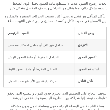
ث رضوخ العمود عندما لا تستطيع مادة العمود تحمل قوى الضغط.
وه بشكل دائم، مما يقلل من التداخل ويضعف المفصل بشكل كبير.
آكل المتآكل هو فشل تدريجي أكثر. تتسبب الحركات الصغيرة والمتكررة
 الأسطح في حدوث تآكل وأكسدة، مما يؤدي إلى تدهور التثبيت ببطء.
وضع الفشل
السبب الرئيسي
الانزلاق
تداخل غير كافٍ أو معامل احتكاك منخفض.
تكسير المحور
التداخل المفرط أو مادة المحور الهش.
استسلام العمود
التداخل المفرط أو مادة العمود اللينة.
تآكل التآكل
حركة دقيقة بين الأسطح تحت الحمل.
قف النجاح على التصميم الذي يحترم حدود المواد والتصنيع الذي يحقق
وتات دقيقة. إنها شراكة بين النظرية الهندسية والدقة في الورشة.
صلة الناجحة هي الوصلة الهادئة - فهي ببساطة تعمل بدون مشكلة.