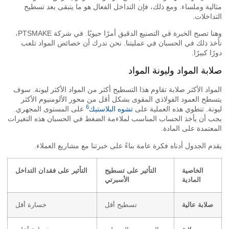
لية وملساء. ومع ذلك، فإن التداخل الفعال هو ما يتبقى بعد تسطيح
داخلات.
وهنا تصبح الخبرة في التصنيع الدقيق أمرًا حيويًا. في شركة PTSMAKE،
ذ ذلك في الحسبان في عمليتنا. نحن ندرك أن خصائص المواد تلعب
ا كبيرًا.
بة المواد وليونة المواد
واد الأكثر صلابة تقاوم هذا التسطيح أكثر من المواد الأكثر ليونة. سوف
طح العمود الفولاذي المقوى بشكل أقل من محور الألومنيوم الأكثر
6
نة. تنطوي هذه العملية على
تشوه البلاستيك
على المستوى المجهري.
 أن يأخذ الحساب المناسب لملاءمة الضغط في الحسبان هذه التغيرات
عتمدة على المادة.
م الجدول أدناه فكرة عامة بناءً على خبرتنا مع مشاريع العملاء.
الخاصية
التأثير على تسطيح
التأثير على فقدان التداخل
المادية
الأسبرتي
صلابة عالية
تسطيح أقل
خسارة أقل