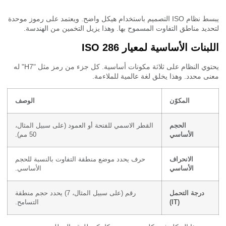
يبسط نظام ISO التصميم باستخدام هيكل واضح. ويعتمد على رموز موحدة
ديد مناطق التفاوت المسموح بها. وهذا يزيل التخمين من الهندسة.
بنات الأساسية لمعيار ISO 286
يحتوي النظام على ثلاثة مكونات أساسية. كل جزء من رمز مثل "H7" له
ى محدد. وهذا يخلق لغة عالمية للملاءمة.
المكوّن
الوصف
الحجم
القطر الاسمي للفتحة أو العمود (على سبيل المثال،
الأساسي
50 مم).
الانحراف
حرف يحدد موضع منطقة التفاوت بالنسبة للحجم
الأساسي
الأساسي.
درجة التحمل
رقم (على سبيل المثال، 7) يحدد حجم منطقة
(IT)
التسامح.