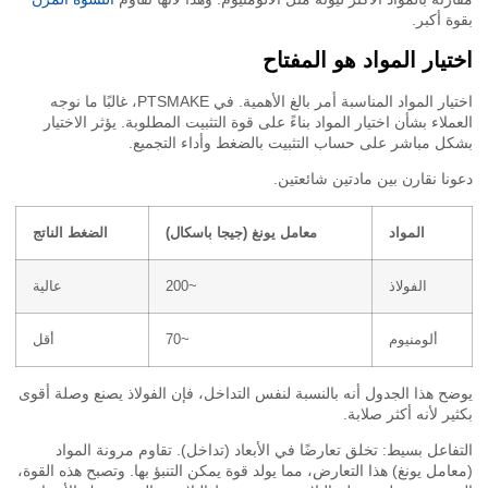
ة أكبر.
تيار المواد هو المفتاح
اختيار المواد المناسبة أمر بالغ الأهمية. في PTSMAKE، غالبًا ما نوجه
ملاء بشأن اختيار المواد بناءً على قوة التثبيت المطلوبة. يؤثر الاختيار
ل مباشر على حساب التثبيت بالضغط وأداء التجميع.
نا نقارن بين مادتين شائعتين.
المواد
معامل يونغ (جيجا باسكال)
الضغط الناتج
الفولاذ
~200
عالية
ألومنيوم
~70
أقل
ح هذا الجدول أنه بالنسبة لنفس التداخل، فإن الفولاذ يصنع وصلة أقوى
ير لأنه أكثر صلابة.
فاعل بسيط: تخلق تعارضًا في الأبعاد (تداخل). تقاوم مرونة المواد
امل يونغ) هذا التعارض، مما يولد قوة يمكن التنبؤ بها. وتصبح هذه القوة،