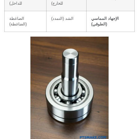
للخارج)
للداخل)
الإجهاد المماسي
الشد (التمدد)
الضاغطة
(الطوقي)
(الضاغطة)