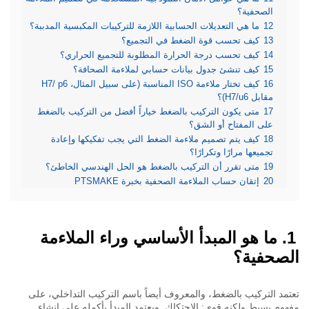
الصحفية؟
12
ما هي التعديلات الحسابية اللازمة للتركيبات المكبسية المدببة؟
13
كيف تحسب قوة الضغط في التجميع؟
14
كيف تحسب درجة الحرارة المطلوبة للتجميع الحراري؟
15
كيف تنشئ جدول بيانات حسابي لملاءمة الصحافة؟
16
كيف تختار ملاءمة ISO المناسبة (على سبيل المثال، H7/ p6
مقابل H7/u6)؟
17
متى يكون التركيب بالضغط خياراً أفضل من التركيب بالضغط
على المفتاح أو الشق؟
18
كيف يتم تصميم ملاءمة الضغط التي يجب تفكيكها وإعادة
تجميعها مرارًا وتكرارًا؟
19
متى تقرر أن التركيب بالضغط هو الحل الهندسي الخاطئ؟
20
إتقان حساب الملاءمة الصحفية بخبرة PTSMAKE
ما هو المبدأ الأساسي وراء الملاءمة
صحفية؟
مد التركيب بالضغط، والمعروف أيضاً باسم التركيب التداخلي، على
وم بسيط ولكنه قوي: الاحتكاك. ويعتمد المبدأ بأكمله على إنشاء