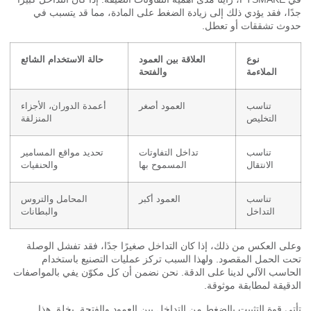
ا، فقد يؤدي ذلك إلى زيادة الضغط على المادة، مما قد يتسبب في
ث تشققات أو تعطل.
نوع
العلاقة بين العمود
حالة الاستخدام الشائع
الملاءمة
والفتحة
تناسب
العمود أصغر
أعمدة الدوران، الأجزاء
التخليص
المنزلقة
تناسب
تداخل التفاوتات
تحديد مواقع المسامير
الانتقال
المسموح بها
والحنفيات
تناسب
العمود أكبر
المحامل والتروس
التداخل
والبطانات
ى العكس من ذلك، إذا كان التداخل صغيرًا جدًا، فقد تفشل الوصلة
 الحمل المقصود. ولهذا السبب تركز عمليات التصنيع باستخدام
اسب الآلي لدينا على الدقة. نحن نضمن أن كل مكوّن يفي بالمواصفات
قيقة لمطابقة موثوقة.
ي قوة التثبيت بالضغط من التداخل بين العمود والفتحة. يخلق هذا