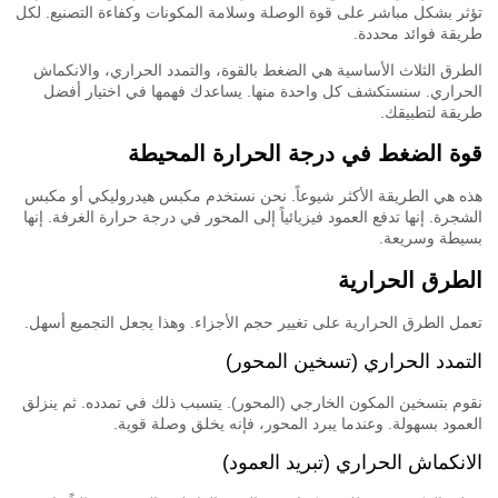
ر بشكل مباشر على قوة الوصلة وسلامة المكونات وكفاءة التصنيع. لكل
قة فوائد محددة.
رق الثلاث الأساسية هي الضغط بالقوة، والتمدد الحراري، والانكماش
راري. سنستكشف كل واحدة منها. يساعدك فهمها في اختيار أفضل
قة لتطبيقك.
ة الضغط في درجة الحرارة المحيطة
 هي الطريقة الأكثر شيوعاً. نحن نستخدم مكبس هيدروليكي أو مكبس
جرة. إنها تدفع العمود فيزيائياً إلى المحور في درجة حرارة الغرفة. إنها
طة وسريعة.
طرق الحرارية
ل الطرق الحرارية على تغيير حجم الأجزاء. وهذا يجعل التجميع أسهل.
تمدد الحراري (تسخين المحور)
م بتسخين المكون الخارجي (المحور). يتسبب ذلك في تمدده. ثم ينزلق
مود بسهولة. وعندما يبرد المحور، فإنه يخلق وصلة قوية.
انكماش الحراري (تبريد العمود)