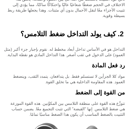
ختلاف في الحجم ضغطًا شعاعيًا عاليًا واحتكاكًا ساكنًا، مما يؤدي إلى
يت الأجزاء معًا لنقل الأحمال بدون أي مثبتات. وهذا يجعلها طريقة ربط
طة وقوية.
كيف يولد التداخل ضغط التلامس؟
داخل هو في الأساس تداخل أبعاد مخطط له. نقوم بإجبار جزء أكبر (مثل
مود) على الدخول في ثقب أصغر. هذا التداخل المادي هو نقطة البداية.
 فعل المادة
د كلا الجزأين لا تستسلم فقط. بل يتدافعان. يتمدد الثقب، وينضغط
مود. هذه المقاومة الداخلية هي ما تخلق القوة.
 القوة إلى الضغط
زَّع هذه القوة على منطقة التلامس بين المكوِّنين. هذه القوة الموزعة
ضغط التلامس. إنها "القبضة" التي تثبت التجميع معًا. يضمن حساب
ثبيت بالضغط المناسب أن يكون هذا الضغط مناسبًا تمامًا.