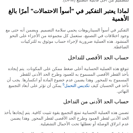
صميم من أجل قابلية التصنيع (DFM).
اذا يعتبر التفكير في "أسوأ الاحتمالات" أمرًا بالغ
أهمية
فكير في أسوأ السيناريوهات يحمي سلامة التصميم. ويضمن أنه حتى مع
د اختلافات في التصنيع، ستعمل كل مجموعة من الأجزاء على النحو
نشود. هذه العملية ضرورية لإجراء حساب موثوق به للتركيبات
اغطة.
اب الحد الأقصى للتداخل
قع هذه العملية الحسابية أعلى ضغط ممكن على المكونات. يتم إيجاده
ذ القطر الأقصى المسموح به للعمود وطرح الحد الأدنى للقطر
سموح به للمحور. وهذا يضمن عدم خضوع المادة أو انكسارها. يجب أن
5
ذ في الحسبان كيف
تكديس التحمل
يمكن أن تؤثر على أبعاد التجميع
هائي.
اب الحد الأدنى من التداخل
ن هذه العملية الحسابية تمتع التجميع بقوة تثبيت كافية. يتم إيجادها بأخذ
د الأدنى لقطر العمود وطرح الحد الأقصى لقطر المحور. وهذا يضمن
 انزلاق الوصلة أو تعطلها تحت الأحمال التشغيلية.