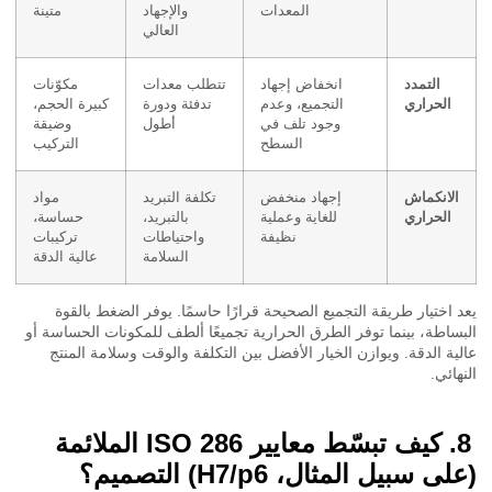
المعدات
والإجهاد
متينة
العالي
التمدد
انخفاض إجهاد
تتطلب معدات
مكوّنات
الحراري
التجميع، وعدم
تدفئة ودورة
كبيرة الحجم،
وجود تلف في
أطول
وضيقة
السطح
التركيب
الانكماش
إجهاد منخفض
تكلفة التبريد
مواد
الحراري
للغاية وعملية
بالتبريد،
حساسة،
نظيفة
واحتياطات
تركيبات
السلامة
عالية الدقة
 اختيار طريقة التجميع الصحيحة قرارًا حاسمًا. يوفر الضغط بالقوة
ساطة، بينما توفر الطرق الحرارية تجميعًا ألطف للمكونات الحساسة أو
ية الدقة. ويوازن الخيار الأفضل بين التكلفة والوقت وسلامة المنتج
هائي.
كيف تبسّط معايير ISO 286 الملائمة
ى سبيل المثال، H7/p6) التصميم؟