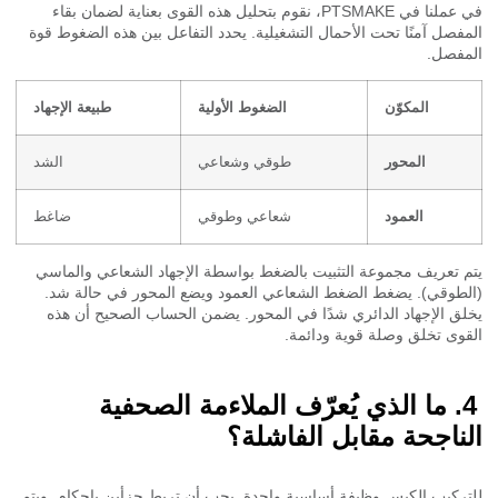
في عملنا في PTSMAKE، نقوم بتحليل هذه القوى بعناية لضمان بقاء
فصل آمنًا تحت الأحمال التشغيلية. يحدد التفاعل بين هذه الضغوط قوة
فصل.
المكوّن
الضغوط الأولية
طبيعة الإجهاد
المحور
طوقي وشعاعي
الشد
العمود
شعاعي وطوقي
ضاغط
 تعريف مجموعة التثبيت بالضغط بواسطة الإجهاد الشعاعي والماسي
طوقي). يضغط الضغط الشعاعي العمود ويضع المحور في حالة شد.
ق الإجهاد الدائري شدًا في المحور. يضمن الحساب الصحيح أن هذه
وى تخلق وصلة قوية ودائمة.
ما الذي يُعرّف الملاءمة الصحفية
ناجحة مقابل الفاشلة؟
ركيب الكبس وظيفة أساسية واحدة. يجب أن تربط جزأين بإحكام. ويتم