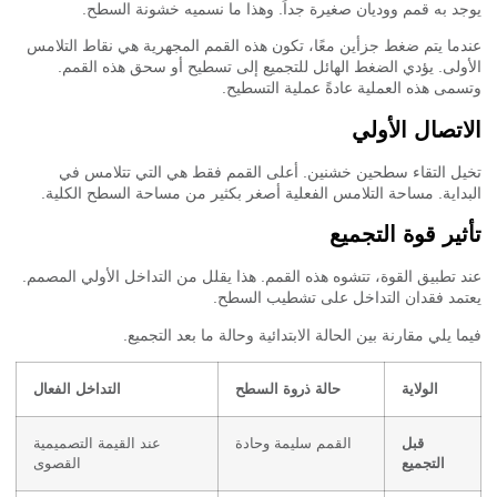
د به قمم ووديان صغيرة جداً. وهذا ما نسميه خشونة السطح.
ما يتم ضغط جزأين معًا، تكون هذه القمم المجهرية هي نقاط التلامس
ولى. يؤدي الضغط الهائل للتجميع إلى تسطيح أو سحق هذه القمم.
مى هذه العملية عادةً عملية التسطيح.
اتصال الأولي
ل التقاء سطحين خشنين. أعلى القمم فقط هي التي تتلامس في
داية. مساحة التلامس الفعلية أصغر بكثير من مساحة السطح الكلية.
ثير قوة التجميع
 تطبيق القوة، تتشوه هذه القمم. هذا يقلل من التداخل الأولي المصمم.
مد فقدان التداخل على تشطيب السطح.
ا يلي مقارنة بين الحالة الابتدائية وحالة ما بعد التجميع.
الولاية
حالة ذروة السطح
التداخل الفعال
قبل
القمم سليمة وحادة
عند القيمة التصميمية
التجميع
القصوى