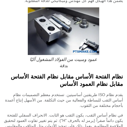
ن هذا الهيكل فهم كل مهندس وميكانيكي للدقة المطلوبة.
عمود ومبيت من الفولاذ المشغول آليًا
بدقة
ام الفتحة الأساس مقابل نظام الفتحة الأساس
ابل نظام العمود الأساس
يقدم نظام ISO طريقتين أساسيتين. تستخدم معظم التصميمات نظام
س الثقب للبساطة والفعالية من حيث التكلفة. من الأسهل إنتاج أعمدة
جام مختلفة من الثقوب.
نظام أساس الثقب، يكون الثقب هو الثابت. الانحراف السفلي للفتحة
يكون دائماً صفراً (يرمز له بالحرف "H"). ثم يتم تغيير تفاوت العمود لتحقيق
لاءمة المطلوبة. يعمل ذلك على توحيد الأدوات مثل المثاقب والمقاييس.