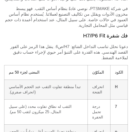
في شركة PTSMAKE، نوصي عادةً بنظام أساس الثقب. فهو يبسط
ون الأدوات ويقلل من تكاليف التصنيع لعملائنا. يُستخدم نظام أساس
مود في حالات خاصة. على سبيل المثال، عند استخدام أعمدة ذات حجم
سي مثل المحامل التجارية.
فرة H7/P6 Fit
دعونا نحلل تناسب التداخل الشائع: H7/ص6. ينقل هذا الرمز على الفور
صد الهندسي. هذه القدرة على التنبؤ أمر حيوي لإجراء حساب دقيق
اءمة الضغط.
الكود
المكوّن
المعنى لجزء 50 مم
H
انحراف
تبدأ منطقة تفاوت الثقب عند الحجم الأساسي
الفتحة
(انحراف صفري).
7
درجة
الثقب له نطاق تفاوت محدد (على سبيل
تحمل
المثال، 25 ميكرون لثقب 50 مم).
الحفرة
p
انحراف
منطقة تحمل العمود أعلى تماماً من الحجم