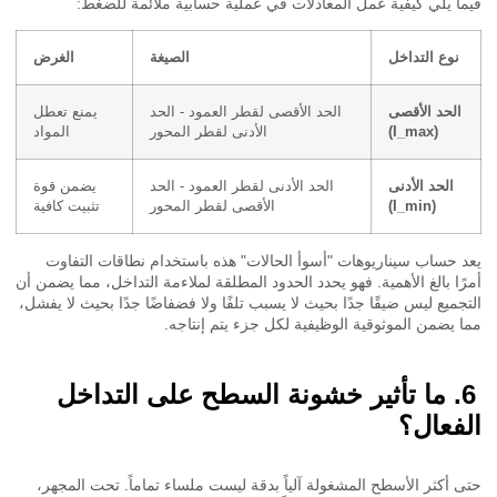
ا يلي كيفية عمل المعادلات في عملية حسابية ملائمة للضغط:
نوع التداخل
الصيغة
الغرض
الحد الأقصى
الحد الأقصى لقطر العمود - الحد
يمنع تعطل
(I_max)
الأدنى لقطر المحور
المواد
الحد الأدنى
الحد الأدنى لقطر العمود - الحد
يضمن قوة
(I_min)
الأقصى لقطر المحور
تثبيت كافية
 حساب سيناريوهات "أسوأ الحالات" هذه باستخدام نطاقات التفاوت
ًا بالغ الأهمية. فهو يحدد الحدود المطلقة لملاءمة التداخل، مما يضمن أن
جميع ليس ضيقًا جدًا بحيث لا يسبب تلفًا ولا فضفاضًا جدًا بحيث لا يفشل،
 يضمن الموثوقية الوظيفية لكل جزء يتم إنتاجه.
ما تأثير خشونة السطح على التداخل
فعال؟
 أكثر الأسطح المشغولة آلياً بدقة ليست ملساء تماماً. تحت المجهر،