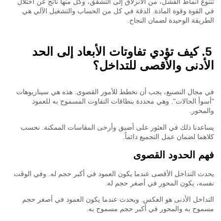
وع أنماط الفشل، من الانزلاق إلى التشقق، وكل منها ناتج عن اختلال
القوة وقوة المادة. الدقة في كل من الحساب والتشغيل الآلي هي
ريقة الوحيدة لضمان النجاح.
كيف تؤدي تفاوتات الأبعاد إلى الحد
أدنى والأقصى للتداخل؟
مجال التصنيع، يجب أن نخطط للأمور القصوى. هذه هي سيناريوهات
وأ الحالات". وهي محددة بنطاقات التفاوت المسموح به للعمود
محور.
عدنا ذلك في العثور على أضيق وأرخى المقاسات الممكنة. نحسب
هما لضمان عمل التجميع دائماً.
م الحدود القصوى
ث التداخل الأقصى عندما يكون العمود في أكبر حجم له. وفي الوقت
ه، يكون المحور في أصغر حجم له.
داخل الأدنى هو العكس. ويحدث عندما يكون العمود في أصغر حجم
وح به والمحور في أكبر حجم مسموح به.